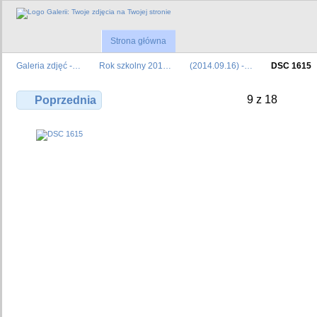
Strona główna
Galeria zdjęć -…
Rok szkolny 201…
(2014.09.16) -…
DSC 1615
9 z 18
Poprzednia