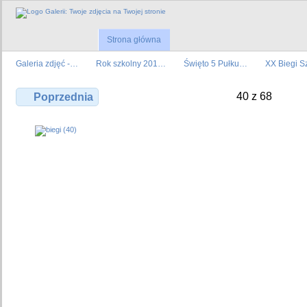
Strona główna
Galeria zdjęć -…
Rok szkolny 201…
Święto 5 Pułku…
XX Biegi S
40 z 68
Poprzednia